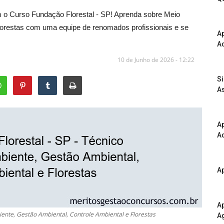
 o Curso Fundação Florestal - SP! Aprenda sobre Meio
lorestas com uma equipe de renomados profissionais e se
A
Ad
10 de Junho de 2026 - 12:22
S
As
Ap
Ad
Ap
Ap
iente, Gestão Ambiental, Controle Ambiental e Florestas
A