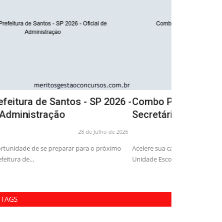
ombo Prefeitura de Santos - SP 2026 -
Apostila C
ecretário de Unidade...
2026 - Auxil
04 de Agosto de 2026
elere sua carreira e conquiste o cargo de Secretário de
Atualize-se para
idade Escolar na Prefeitura...
Itapecerica-SP e
TAGS