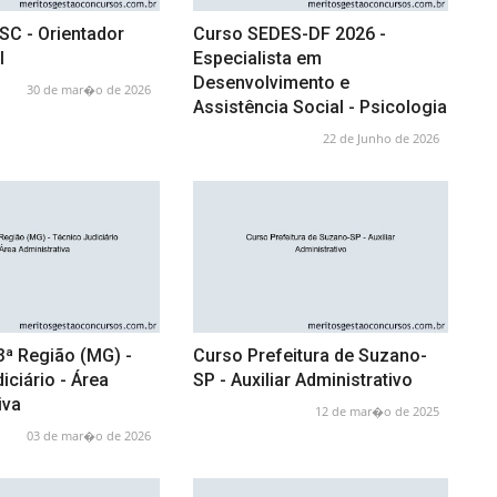
SC - Orientador
Curso SEDES-DF 2026 -
l
Especialista em
Desenvolvimento e
30 de mar�o de 2026
Assistência Social - Psicologia
22 de Junho de 2026
3ª Região (MG) -
Curso Prefeitura de Suzano-
iciário - Área
SP - Auxiliar Administrativo
iva
12 de mar�o de 2025
03 de mar�o de 2026