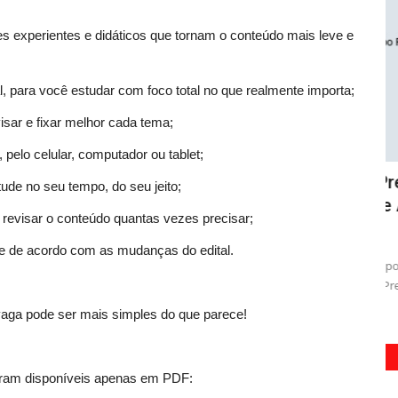
s experientes e didáticos que tornam o conteúdo mais leve e
l, para você estudar com foco total no que realmente importa;
visar e fixar melhor cada tema;
pelo celular, computador ou tablet;
aúde -
Combo Prefeitura de Santos - SP 2026 -
C
stude no seu tempo, do seu jeito;
Oficial de Administração
S
a revisar o conteúdo quantas vezes precisar;
osto de 2026
28 de Julho de 2026
e de acordo com as mudanças do edital.
alho da
Aproveite a oportunidade de se preparar para o próximo
Ac
concurso da Prefeitura de...
Un
vaga pode ser mais simples do que parece!
tram disponíveis apenas em PDF: