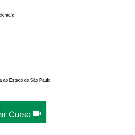
iental);
da ao Estado de São Paulo.
E
ar Curso