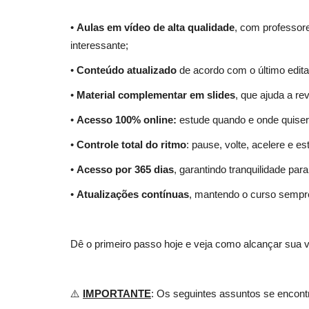
•
Aulas em vídeo de alta qualidade
, com professore
interessante;
•
Conteúdo atualizado
de acordo com o último edita
•
Material complementar em slides
, que ajuda a re
•
Acesso 100% online:
estude quando e onde quiser, 
Curso Autarquia Municipal de S
•
Controle total do ritmo
: pause, volte, acelere e e
Itapecerica da Serra...
•
Acesso por 365 dias
, garantindo tranquilidade par
05 de Ag
•
Atualizações contínuas
, mantendo o curso sempr
Prepare-se para se destacar no mercado de trab
saúde com o Curso Autarquia...
Dê o primeiro passo hoje e veja como alcançar sua 
⚠️
IMPORTANTE
: Os seguintes assuntos se encon