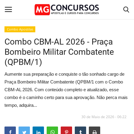
Combo Apostilas
Combo CBM-AL 2026 - Praça
Home
Bombeiro Militar Combatente
Apostilas PDF
(QPBM/1)
Apostila Impressa
Aumente sua preparação e conquiste o tão sonhado cargo de
Praça Bombeiro Militar Combatente (QPBM/1 com o Combo
Cursos Online
CBM-AL 2026. Com conteúdo completo e atualizado, esse
combo é o caminho certo para sua aprovação. Não perca mais
Combo Apostilas
tempo, adquira...
30 de Maio de 2026 - 06:22