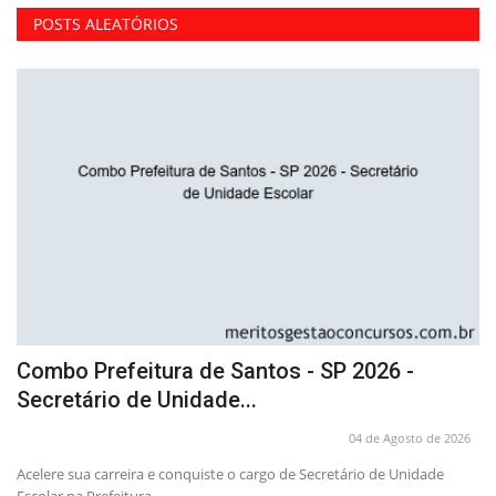
POSTS ALEATÓRIOS
Combo Prefeitura de Santos - SP 2026 -
C
Secretário de Unidade...
E
26
04 de Agosto de 2026
dor
Acelere sua carreira e conquiste o cargo de Secretário de Unidade
Tu