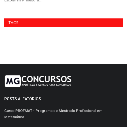
Escolar na Prefeitura...
Eq
TAGS
POSTS ALEATÓRIOS
Curso PROFMAT - Programa de Mestrado Profissional em
Matemática...