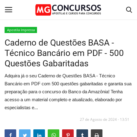
Apostila Impressa
Caderno de Questões BASA -
Home
Técnico Bancário em PDF - 500
Apostilas PDF
Questões Gabaritadas
Apostila Impressa
Adquira já o seu Caderno de Questões BASA - Técnico
Bancário em PDF com 500 questões gabaritadas e garanta sua
Cursos Online
preparação para o concurso do Banco da Amazônia! Tenha
acesso a um material completo e atualizado, elaborado por
Combo Apostilas
especialistas e...
27 de Agosto de 2024 - 13:51