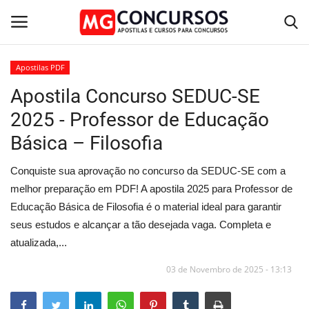
Apostilas PDF
Apostila Concurso SEDUC-SE
Home
2025 - Professor de Educação
Apostilas PDF
Básica – Filosofia
Apostila Impressa
Conquiste sua aprovação no concurso da SEDUC-SE com a
melhor preparação em PDF! A apostila 2025 para Professor de
Cursos Online
Educação Básica de Filosofia é o material ideal para garantir
seus estudos e alcançar a tão desejada vaga. Completa e
Combo Apostilas
atualizada,...
03 de Novembro de 2025 - 13:13