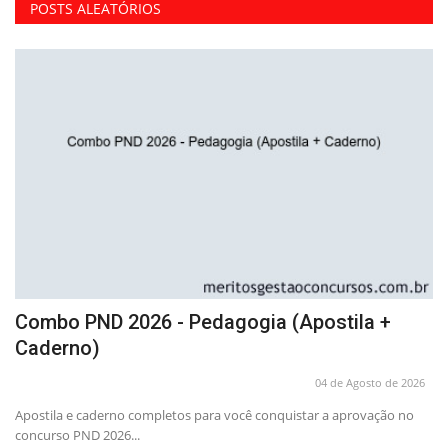
POSTS ALEATÓRIOS
Combo PND 2026 - Pedagogia (Apostila +
A
Caderno)
P
26
04 de Agosto de 2026
om
Apostila e caderno completos para você conquistar a aprovação no
Pr
concurso PND 2026...
co