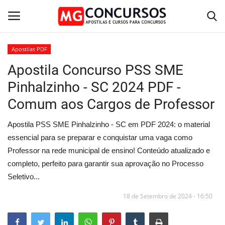
Apostilas PDF
Apostila Concurso PSS SME
Home
Pinhalzinho - SC 2024 PDF -
Apostilas PDF
Comum aos Cargos de Professor
Apostila Impressa
Apostila PSS SME Pinhalzinho - SC em PDF 2024: o material
essencial para se preparar e conquistar uma vaga como
Cursos Online
Professor na rede municipal de ensino! Conteúdo atualizado e
completo, perfeito para garantir sua aprovação no Processo
Combo Apostilas
Seletivo...
18 de Setembro de 2024 - 16:50