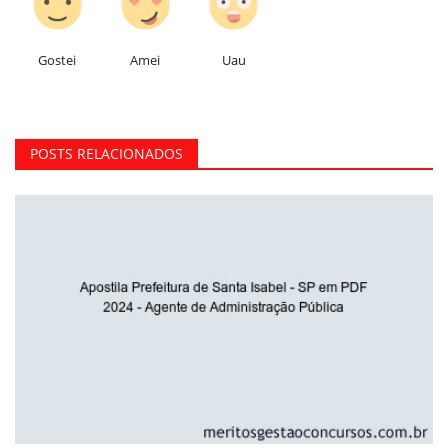
Gostei
Amei
Uau
POSTS RELACIONADOS