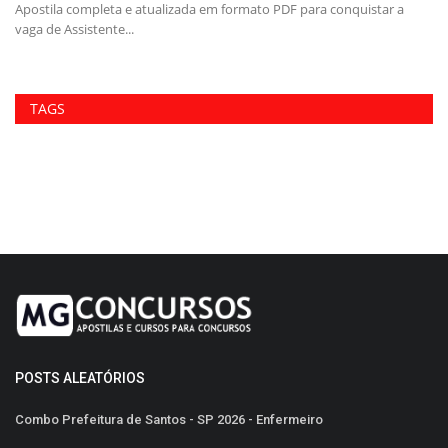
Apostila completa e atualizada em formato PDF para conquistar a
Pr
vaga de Assistente...
Ap
TAGS
POSTS ALEATÓRIOS
Combo Prefeitura de Santos - SP 2026 - Enfermeiro