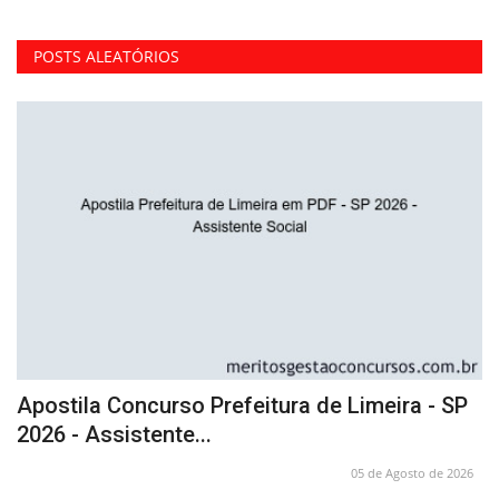
POSTS ALEATÓRIOS
Apostila Concurso Prefeitura de Limeira - SP
C
2026 - Assistente...
C
26
05 de Agosto de 2026