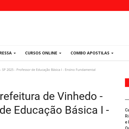
PRESSA
CURSOS ONLINE
COMBO APOSTILAS
- SP 2025 - Professor de Educação Básica I - Ensino Fundamental
efeitura de Vinhedo -
de Educação Básica I -
C
R
e 
Q