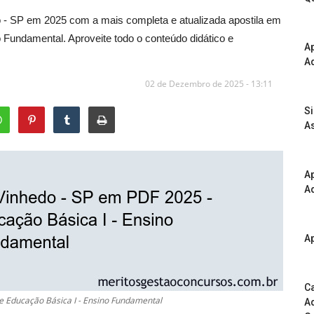
o - SP em 2025 com a mais completa e atualizada apostila em
Fundamental. Aproveite todo o conteúdo didático e
A
Ad
02 de Dezembro de 2025 - 13:11
S
As
Ap
Ad
Ap
Ca
de Educação Básica I - Ensino Fundamental
Ad