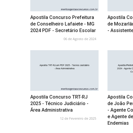
Apostila Concurso Prefeitura
Apostila Co
de Conselheiro Lafaiete - MG
de Mozarlâ
2024 PDF - Secretário Escolar
- Assistent
06 de Agosto de 2024
Apostila Concurso TRT-RJ
Apostila Co
2025 - Técnico Judiciário -
de João Pe
Área Administrativa
- Agente C
e Agente d
12 de Fevereiro de 2025
Endemias