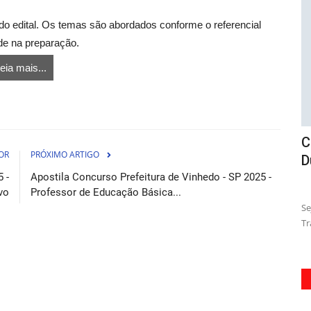
al do edital. Os temas são abordados conforme o referencial
ude na preparação.
eia mais...
e
Curso Transpetro - Técnico de Faixa de
A
OR
PRÓXIMO ARTIGO
Dutos Júnior
A
 -
Apostila Concurso Prefeitura de Vinhedo - SP 2025 -
osto de 2026
07 de Agosto de 2026
vo
Professor de Educação Básica...
 material
Seja um especialista em operações de dutos com o Curso
Pr
Transpetro de Técnico de...
Ab