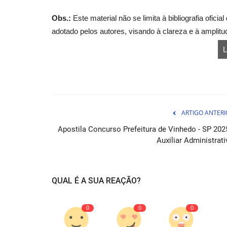
Obs.:
Este material não se limita à bibliografia ofici
adotado pelos autores, visando à clareza e à amplit
L
Apostila Concurso Prefeitura d
ARTIGO ANTERI
Abaetetuba PA 2026 - Auxiliar...
Apostila Concurso Prefeitura de Vinhedo - SP 2025
07 de Ag
Auxiliar Administrati
A Apostila Prefeitura de Abaetetuba PA 2026 é o
ideal para você se preparar...
QUAL É A SUA REAÇÃO?
0
0
0