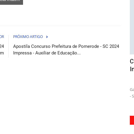
OR
PRÓXIMO ARTIGO
24
Apostila Concurso Prefeitura de Pomerode - SC 2024
em
Impressa - Auxiliar de Educação...
- PA -
Combo Prefeitura de Santos - SP 2026 -
A
Inspetor de Alunos
2
osto de 2026
04 de Agosto de 2026
or escolha
Garanta sua aprovação no concurso da Prefeitura de Santos
Pr
- SP 2026 para Inspetor...
Ap