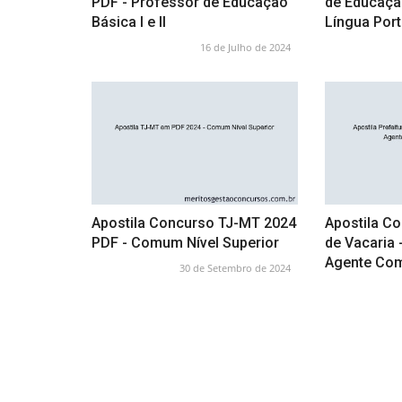
PDF - Professor de Educação
de Educação 
Básica I e II
Língua Por
16 de Julho de 2024
Apostila Concurso TJ-MT 2024
Apostila Co
PDF - Comum Nível Superior
de Vacaria 
Agente Com
30 de Setembro de 2024