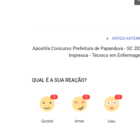
ARTIGO ANTERI
Apostila Concurso Prefeitura de Papanduva - SC 20
Impressa - Técnico em Enfermag
Curso Prefeitura de Abaetetuba 
Professor Licenciado...
QUAL É A SUA REAÇÃO?
05 de Ag
O Curso Prefeitura de Abaetetuba - PA é a melh
0
0
0
para quem deseja se tornar...
Gostei
Amei
Uau