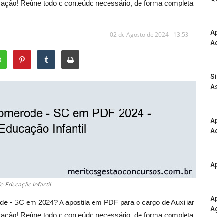
rovação! Reúne todo o conteúdo necessário, de forma completa
A
02 de Agosto de 2024 - 13:53
Ad
S
As
Ap
Ad
Ap
e Educação Infantil
Ap
de - SC em 2024? A apostila em PDF para o cargo de Auxiliar
A
rovação! Reúne todo o conteúdo necessário, de forma completa