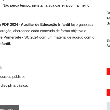
. Não perca tempo, invista na sua carreira com a melhor
Ca
Ad
G
 PDF 2024 - Auxiliar de Educação Infantil
foi organizada
aração, abordando cada conteúdo de forma objetiva e
 de Pomerode - SC 2024
com um material de acordo com o
S
fantil
.
As
4;
ncursos públicos;
disciplina básica.
eia mais...