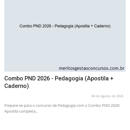
os
Combo PND 2026 - Pedagogia (Apostila +
A
Caderno)
P
26
04 de Agosto de 2026
o
Prepare-se para o concurso de Pedagogia com o Combo PND 2026!
Ob
Apostila completa...
co