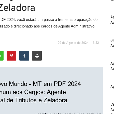
 Zeladora
A
DF 2024, você estará um passo à frente na preparação do
Ad
izado e direcionado aos cargos de Agente Administrativo,
S
02 de Agosto de 2024 - 13:52
As
Ap
Ad
Ap
Ca
Ad