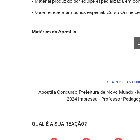
- Material produzido por equipe especializada em co
- Você receberá um bônus especial: Curso Online de 
Matérias da Apostila:
L
Curso Transpetro - Manutenção
Instrumentação
ARTIGO ANTERI
07 de Ag
Apostila Concurso Prefeitura de Novo Mundo - 
Domine as técnicas de manutenção em instru
2024 Impressa - Professor Pedago
o Curso Transpetro. Aprenda...
QUAL É A SUA REAÇÃO?