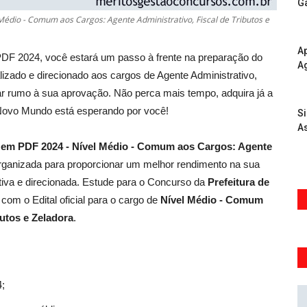
G
Médio - Comum aos Cargos: Agente Administrativo, Fiscal de Tributos e
Ap
DF 2024, você estará um passo à frente na preparação do
A
izado e direcionado aos cargos de Agente Administrativo,
uiar rumo à sua aprovação. Não perca mais tempo, adquira já a
 Novo Mundo está esperando por você!
S
As
T em PDF 2024 - Nível Médio - Comum aos Cargos: Agente
organizada para proporcionar um melhor rendimento na sua
iva e direcionada. Estude para o Concurso da
Prefeitura de
om o Edital oficial para o cargo de
Nível Médio - Comum
butos e Zeladora
.
4;