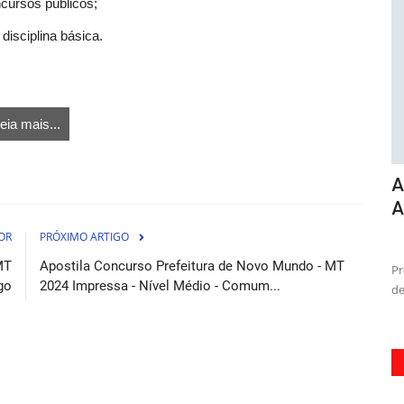
ncursos públicos;
disciplina básica.
eia mais...
 -
Apostila Concurso Prefeitura de
C
Abaetetuba PA 2026 - Auxiliar...
OR
PRÓXIMO ARTIGO
osto de 2026
07 de Agosto de 2026
Tr
MT
Apostila Concurso Prefeitura de Novo Mundo - MT
co
mentação com
Prepara-se para conquistar a tão sonhada vaga na prefeitura
go
2024 Impressa - Nível Médio - Comum...
de Abaetetuba-PA com...