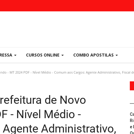
PRESSA
CURSOS ONLINE
COMBO APOSTILAS
do - MT 2024 PDF - Nível Médio - Comum aos Cargos: Agente Administrativo, Fiscal de
refeitura de Novo
 - Nível Médio -
C
R
Agente Administrativo,
e 
Q