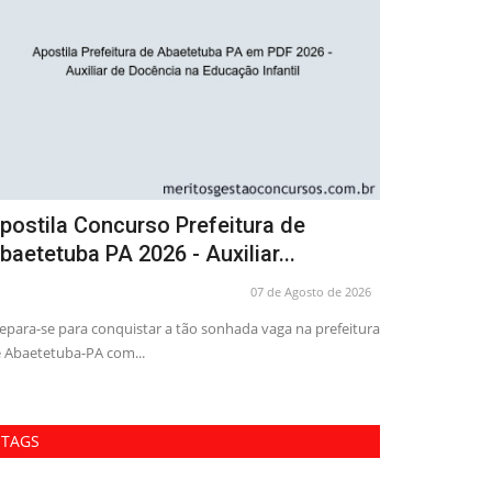
urso Transpetro - Contabilidade
Apostila C
Abaetetuba
07 de Agosto de 2026
ansforme sua carreira e se torne um especialista em
ntabilidade com o renomado...
Preparação compl
Prefeitura de Aba
TAGS