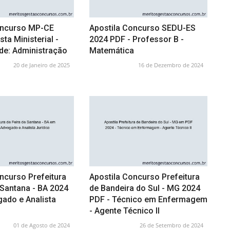
oncurso MP-CE
Apostila Concurso SEDU-ES
sta Ministerial -
2024 PDF - Professor B -
de: Administração
Matemática
20 de Janeiro de 2025
16 de Dezembro de 2024
ncurso Prefeitura
Apostila Concurso Prefeitura
 Santana - BA 2024
de Bandeira do Sul - MG 2024
ado e Analista
PDF - Técnico em Enfermagem
- Agente Técnico II
01 de Agosto de 2024
26 de Setembro de 2024