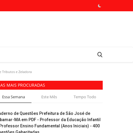
 Tributos e Zeladora
AS MAIS PROCURADAS
Essa Semana
Este Mês
Tempo Todo
aderno de Questões Prefeitura de São José de
ibamar-MA em PDF - Professor da Educação Infantil
Professor Ensino Fundamental (Anos Iniciais) - 400
uestões Gabaritadas