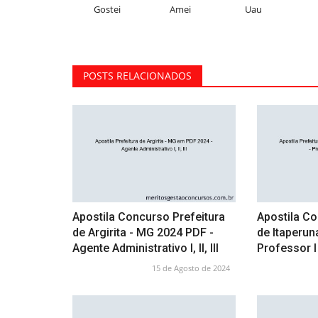
Gostei
Amei
Uau
POSTS RELACIONADOS
Apostila Concurso Prefeitura
Apostila Co
de Argirita - MG 2024 PDF -
de Itaperun
Agente Administrativo I, II, III
Professor I
15 de Agosto de 2024