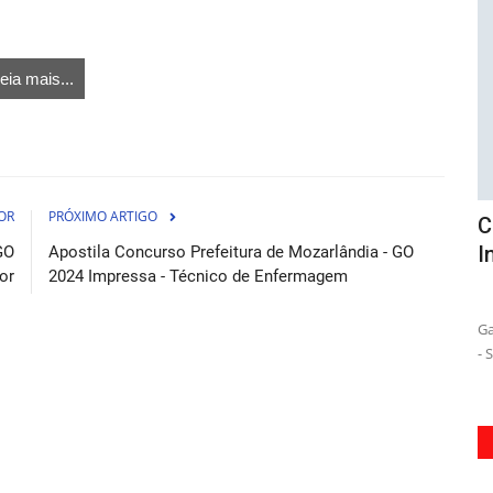
eia mais...
OR
PRÓXIMO ARTIGO
e
Combo Prefeitura de Santos - SP 2026 -
A
Inspetor de Alunos
A
GO
Apostila Concurso Prefeitura de Mozarlândia - GO
or
2024 Impressa - Técnico de Enfermagem
osto de 2026
04 de Agosto de 2026
o Concurso
Garanta sua aprovação no concurso da Prefeitura de Santos
Pr
- SP 2026 para Inspetor...
na