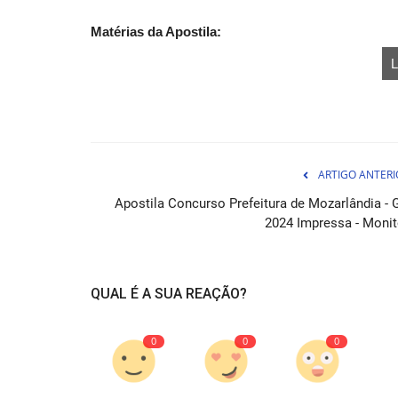
Matérias da Apostila:
L
ARTIGO ANTERI
Apostila Concurso Prefeitura d
Abaetetuba PA 2026 - Comum...
Apostila Concurso Prefeitura de Mozarlândia - 
2024 Impressa - Monit
07 de Ag
e Auxiliar Administrativo Apostila em PDF para 
da Prefeitura de Abaetetuba...
QUAL É A SUA REAÇÃO?
0
0
0