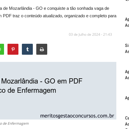
ra de Mozarlândia - GO e conquiste a tão sonhada vaga de
PDF traz o conteúdo atualizado, organizado e completo para
A
Ad
03 de Julho de 2024 - 21:43
S
As
Ap
Ad
Ap
Ca
ico de Enfermagem
Ad