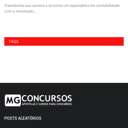
26
Transforme sua carreira e se torne um especialista em contabilidade
com o renomado...
A 
in
TAGS
POSTS ALEATÓRIOS