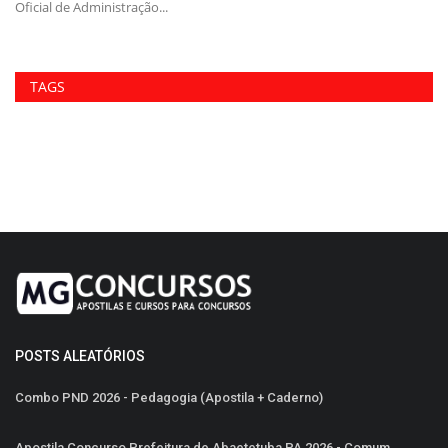
Oficial de Administração...
Ab
TAGS
POSTS ALEATÓRIOS
Combo PND 2026 - Pedagogia (Apostila + Caderno)
Apostila Concurso Prefeitura de Abaetetuba PA 2026 - Comum...