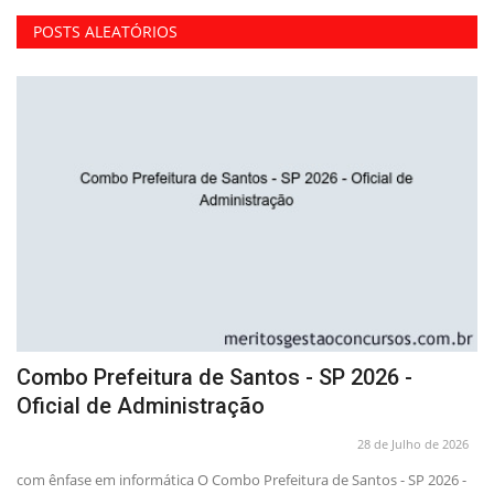
POSTS ALEATÓRIOS
Combo Prefeitura de Santos - SP 2026 -
A
Oficial de Administração
P
26
28 de Julho de 2026
com ênfase em informática O Combo Prefeitura de Santos - SP 2026 -
Ob