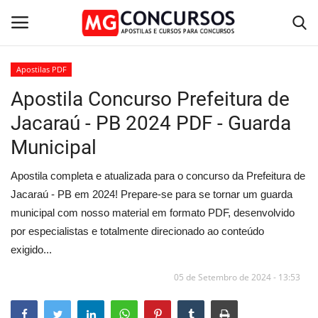
Apostilas PDF
Apostila Concurso Prefeitura de
Home
Jacaraú - PB 2024 PDF - Guarda
Apostilas PDF
Municipal
Apostila Impressa
Apostila completa e atualizada para o concurso da Prefeitura de
Jacaraú - PB em 2024! Prepare-se para se tornar um guarda
Cursos Online
municipal com nosso material em formato PDF, desenvolvido
por especialistas e totalmente direcionado ao conteúdo
Combo Apostilas
exigido...
05 de Setembro de 2024 - 13:53