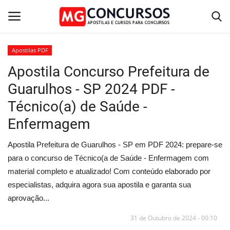
Apostilas PDF
Apostila Concurso Prefeitura de
Home
Guarulhos - SP 2024 PDF -
Apostilas PDF
Técnico(a) de Saúde -
Enfermagem
Apostila Impressa
Apostila Prefeitura de Guarulhos - SP em PDF 2024: prepare-se
Cursos Online
para o concurso de Técnico(a de Saúde - Enfermagem com
material completo e atualizado! Com conteúdo elaborado por
Combo Apostilas
especialistas, adquira agora sua apostila e garanta sua
aprovação...
31 de Outubro de 2024 - 00:10