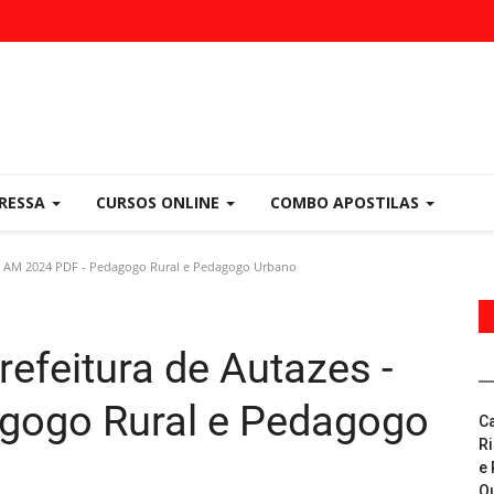
PRESSA
CURSOS ONLINE
COMBO APOSTILAS
 - AM 2024 PDF - Pedagogo Rural e Pedagogo Urbano
efeitura de Autazes -
gogo Rural e Pedagogo
C
R
e 
Q