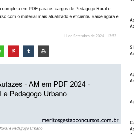
ção completa em PDF para os cargos de Pedagogo Rural e
o com o material mais atualizado e eficiente. Baixe agora e
A
Ad
11 de Setembro de 2024 - 13:53
S
As
Ap
Ad
Ap
Ca
 Rural e Pedagogo Urbano
Ad