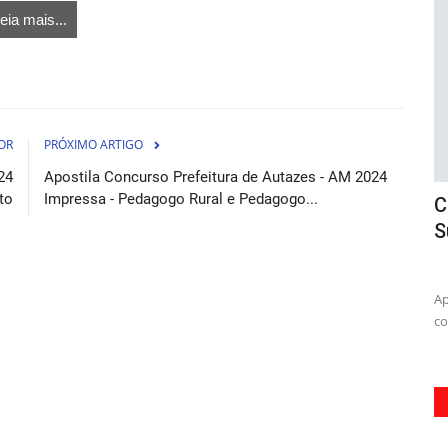
eia mais...
OR
PRÓXIMO ARTIGO
24
Apostila Concurso Prefeitura de Autazes - AM 2024
to
Impressa - Pedagogo Rural e Pedagogo...
 em
Curso Transpetro - Técnico(a) de
A
Suprimento de Bens e Serviços...
A
osto de 2026
07 de Agosto de 2026
 saúde com o
Aprimore suas habilidades e seja um(a profissional
Pr
completo(a com o Curso Transpetro...
Ab