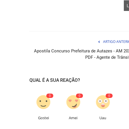
L
ARTIGO ANTERI
Apostila Concurso Prefeitura de Autazes - AM 20
PDF - Agente de Trânsi
Curso SES-TO 2026 - Executivo
Saúde
07 de Ag
QUAL É A SUA REAÇÃO?
Aprenda a ser um líder estratégico no setor da
Curso SES-TO 2026 - Executivo...
0
0
0
Gostei
Amei
Uau