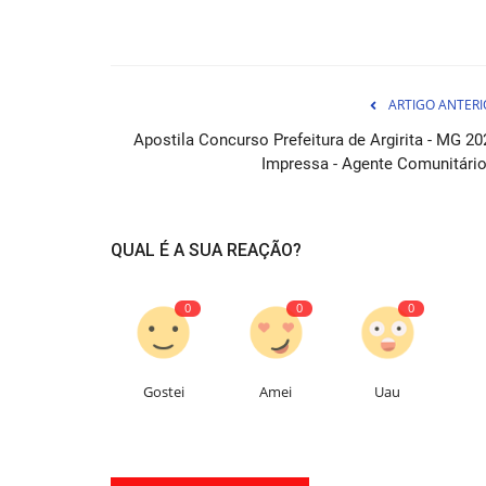
ARTIGO ANTERI
Apostila Concurso Prefeitura de Argirita - MG 20
Impressa - Agente Comunitário.
Combo Prefeitura de Santos - S
Secretário de Unidade...
QUAL É A SUA REAÇÃO?
04 de Ag
0
0
0
Destaque-se na gestão educacional da cidade d
2026 com a ajuda do Combo...
Gostei
Amei
Uau