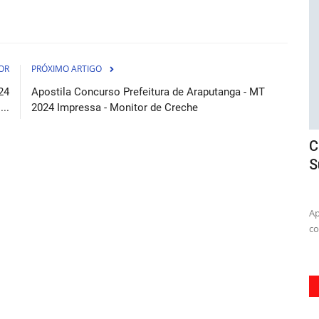
OR
PRÓXIMO ARTIGO
24
Apostila Concurso Prefeitura de Araputanga - MT
..
2024 Impressa - Monitor de Creche
P 2026 -
Curso Transpetro - Técnico(a) de
A
Suprimento de Bens e Serviços...
A
osto de 2026
07 de Agosto de 2026
e Santos em
Aprimore suas habilidades e seja um(a profissional
A 
completo(a com o Curso Transpetro...
id