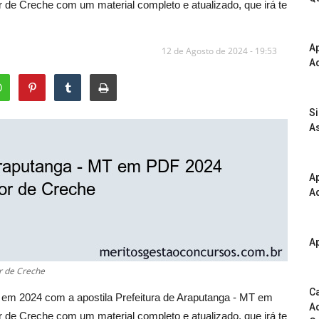
 de Creche com um material completo e atualizado, que irá te
A
12 de Agosto de 2024 - 19:53
Ad
S
As
Ap
Ad
Ap
r de Creche
Ca
do em 2024 com a apostila Prefeitura de Araputanga - MT em
Ad
 de Creche com um material completo e atualizado, que irá te