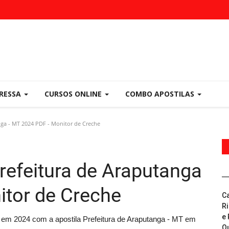
PRESSA
CURSOS ONLINE
COMBO APOSTILAS
nga - MT 2024 PDF - Monitor de Creche
refeitura de Araputanga
itor de Creche
C
R
e 
do em 2024 com a apostila Prefeitura de Araputanga - MT em
Q