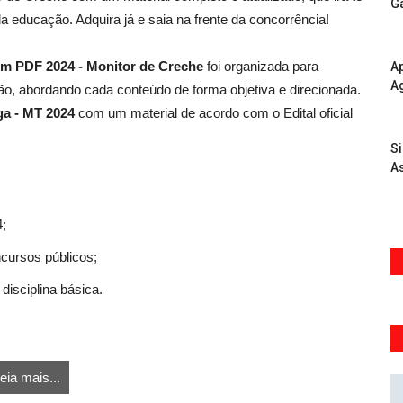
G
a educação. Adquira já e saia na frente da concorrência!
 em PDF 2024 - Monitor de Creche
foi organizada para
Ap
A
o, abordando cada conteúdo de forma objetiva e direcionada.
ga - MT 2024
com um material de acordo com o Edital oficial
S
As
4;
ncursos públicos;
disciplina básica.
eia mais...