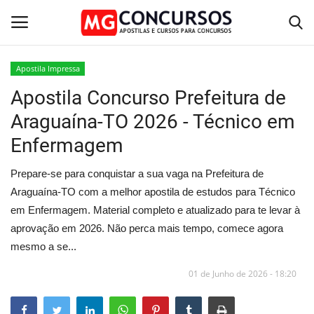
Apostila Impressa
Apostila Concurso Prefeitura de
Home
Araguaína-TO 2026 - Técnico em
Apostilas PDF
Enfermagem
Apostila Impressa
Prepare-se para conquistar a sua vaga na Prefeitura de
Araguaína-TO com a melhor apostila de estudos para Técnico
Cursos Online
em Enfermagem. Material completo e atualizado para te levar à
aprovação em 2026. Não perca mais tempo, comece agora
Combo Apostilas
mesmo a se...
01 de Junho de 2026 - 18:20