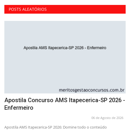
POSTS ALEATÓRIOS
Apostila Concurso AMS Itapecerica-SP 2026 -
A
Enfermeiro
A
26
06 de Agosto de 2026
Apostila AMS Itapecerica-SP 2026: Domine todo o conteúdo
At