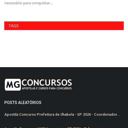
necessário para conquistar...
SP
TAGS
POSTS ALEATÓRIOS
Apostila Concurso Prefeitura de Ilhabela - SP 2026 - Coordenador...