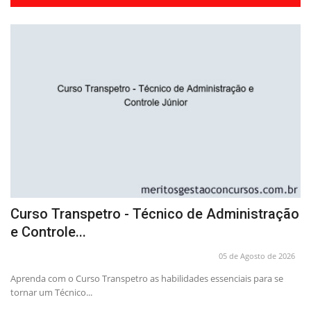
Curso Transpetro - Técnico de Administração
C
e Controle...
O
26
05 de Agosto de 2026
ra
Aprenda com o Curso Transpetro as habilidades essenciais para se
co
tornar um Técnico...
Of