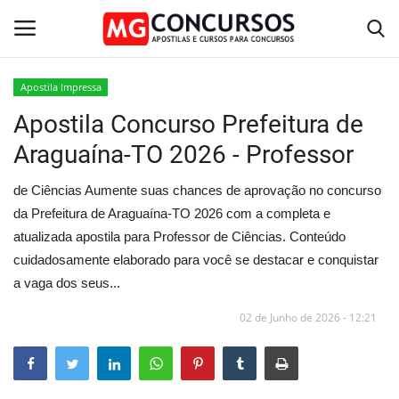
Apostila Impressa
Apostila Concurso Prefeitura de
Home
Araguaína-TO 2026 - Professor
Apostilas PDF
de Ciências Aumente suas chances de aprovação no concurso
Apostila Impressa
da Prefeitura de Araguaína-TO 2026 com a completa e
atualizada apostila para Professor de Ciências. Conteúdo
Cursos Online
cuidadosamente elaborado para você se destacar e conquistar
a vaga dos seus...
Combo Apostilas
02 de Junho de 2026 - 12:21