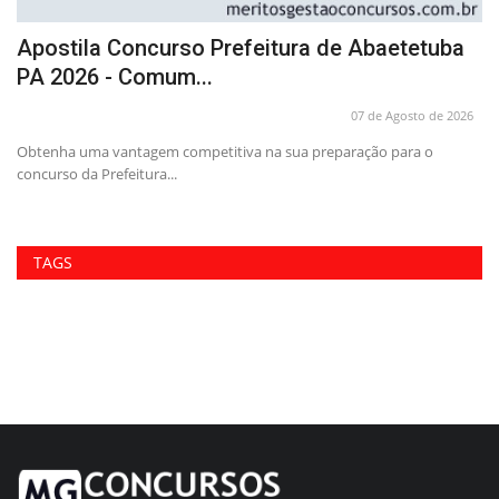
Apostila Concurso Prefeitura de Abaetetuba
A
PA 2026 - Comum...
P
26
07 de Agosto de 2026
-
Obtenha uma vantagem competitiva na sua preparação para o
Pr
concurso da Prefeitura...
Pr
TAGS