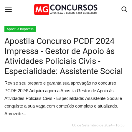
Apostila Impressa
Apostila Concurso PCDF 2024
Home
Impressa - Gestor de Apoio às
Apostilas PDF
Atividades Policiais Civis -
Especialidade: Assistente Social
Apostila Impressa
Revise seu preparo e garanta sua aprovação no concurso
Cursos Online
PCDF 2024! Adquira agora a Apostila Gestor de Apoio às
Atividades Policiais Civis - Especialidade: Assistente Social e
Combo Apostilas
conquiste a sua vaga com conteúdo completo e atualizado.
Aproveite...
06 de Setembro de 2024 - 16:53