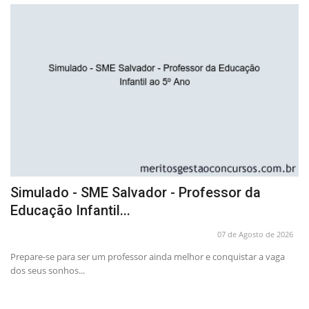
Simulado - SME Salvador - Professor da
C
Educação Infantil...
C
26
07 de Agosto de 2026
Prepare-se para ser um professor ainda melhor e conquistar a vaga
Ap
dos seus sonhos...
co