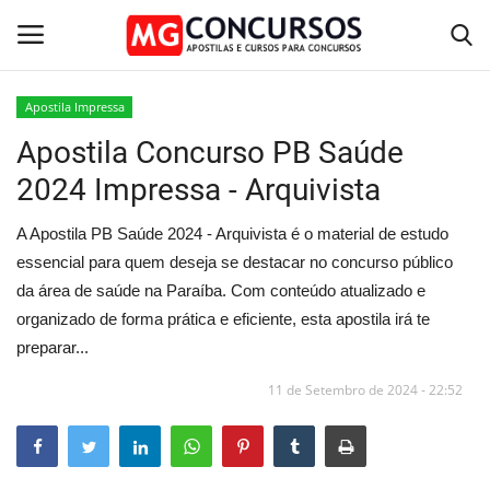
Apostila Impressa
Apostila Concurso PB Saúde
Home
2024 Impressa - Arquivista
Apostilas PDF
A Apostila PB Saúde 2024 - Arquivista é o material de estudo
Apostila Impressa
essencial para quem deseja se destacar no concurso público
da área de saúde na Paraíba. Com conteúdo atualizado e
Cursos Online
organizado de forma prática e eficiente, esta apostila irá te
preparar...
Combo Apostilas
11 de Setembro de 2024 - 22:52