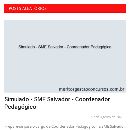
POSTS ALEATÓRIOS
Simulado - SME Salvador - Coordenador
C
Pedagógico
I
26
07 de Agosto de 2026
 da
Prepare-se para o cargo de Coordenador Pedagógico na SME Salvador
Do