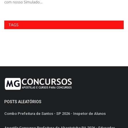
com nosso Simulado...
Tr
TAGS
POSTS ALEATÓRIOS
Combo Prefeitura de Santos - SP 2026 - Inspetor de Alunos
Apostila Concurso Prefeitura de Abaetetuba PA 2026 - Educador...