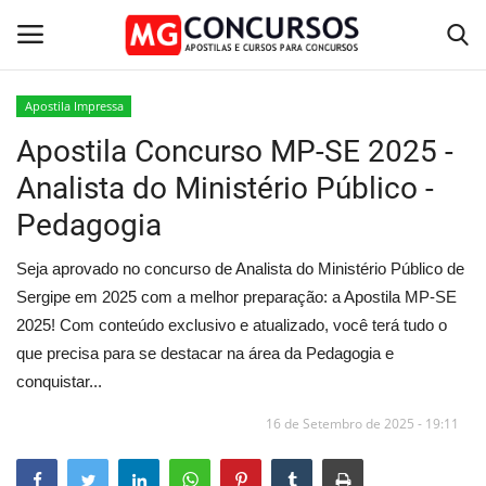
Apostila Impressa
Apostila Concurso MP-SE 2025 -
Home
Analista do Ministério Público -
Apostilas PDF
Pedagogia
Apostila Impressa
Seja aprovado no concurso de Analista do Ministério Público de
Sergipe em 2025 com a melhor preparação: a Apostila MP-SE
Cursos Online
2025! Com conteúdo exclusivo e atualizado, você terá tudo o
que precisa para se destacar na área da Pedagogia e
Combo Apostilas
conquistar...
16 de Setembro de 2025 - 19:11