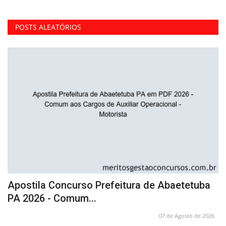
POSTS ALEATÓRIOS
Apostila Concurso Prefeitura de Abaetetuba
C
PA 2026 - Comum...
d
26
07 de Agosto de 2026