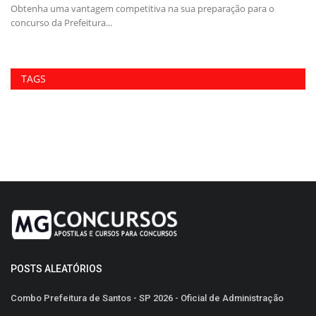
26
Obtenha uma vantagem competitiva na sua preparação para o
Ap
concurso da Prefeitura...
Cu
TAGS
POSTS ALEATÓRIOS
Combo Prefeitura de Santos - SP 2026 - Oficial de Administração