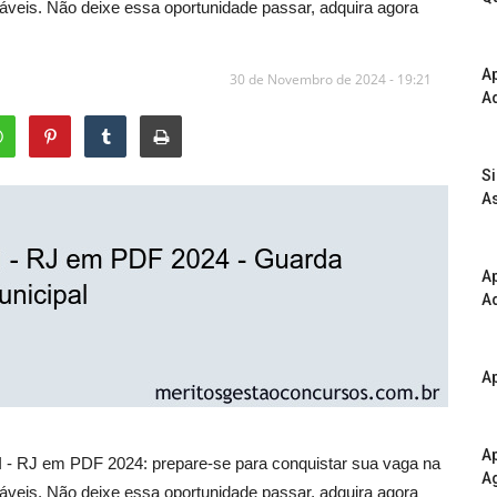
áveis. Não deixe essa oportunidade passar, adquira agora
A
30 de Novembro de 2024 - 19:21
Ad
S
As
Ap
Ad
Ap
Ap
 - RJ em PDF 2024: prepare-se para conquistar sua vaga na
A
áveis. Não deixe essa oportunidade passar, adquira agora