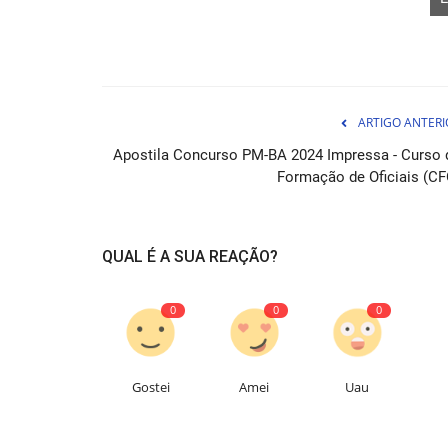
ARTIGO ANTERI
Apostila Concurso PM-BA 2024 Impressa - Curso 
Formação de Oficiais (CF
Curso Autarquia Municipal de S
Itapecerica da Serra...
QUAL É A SUA REAÇÃO?
05 de Ag
Torne-se um profissional qualificado e contribu
0
0
0
limpeza e conservação das...
Gostei
Amei
Uau