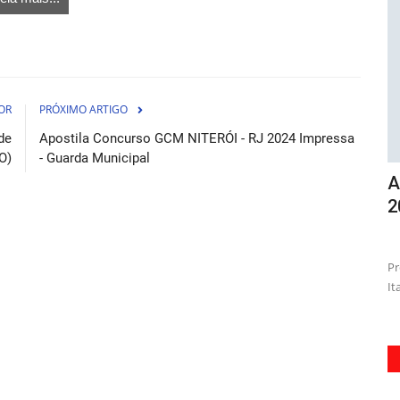
OR
PRÓXIMO ARTIGO
de
Apostila Concurso GCM NITERÓI - RJ 2024 Impressa
O)
- Guarda Municipal
aúde -
Apostila Concurso AMS Itapecerica-SP
C
2026 - Auxiliar Administrativo
S
osto de 2026
06 de Agosto de 2026
a para a
Prepare-se agora para o concurso da Prefeitura de
Ac
Itapecerica com a Apostila AMS...
Un