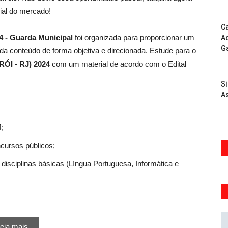
al do mercado!
Ca
4 - Guarda Municipal
foi organizada para proporcionar um
Ad
G
a conteúdo de forma objetiva e direcionada. Estude para o
RÓI - RJ) 2024
com um material de acordo com o Edital
S
As
4;
ncursos públicos;
disciplinas básicas (Língua Portuguesa, Informática e
eia mais...