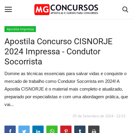
Apostila Impressa
Apostila Concurso CISNORJE
Home
2024 Impressa - Condutor
Apostilas PDF
Socorrista
Apostila Impressa
Domine as técnicas essenciais para salvar vidas e conquiste o
mercado de trabalho como Condutor Socorrista em 2024! A
Cursos Online
Apostila CISNORJE é o material mais completo e atualizado,
preparado por especialistas e com uma abordagem prática, que
Combo Apostilas
vai...
05 de Setembro de 2024 - 22:52