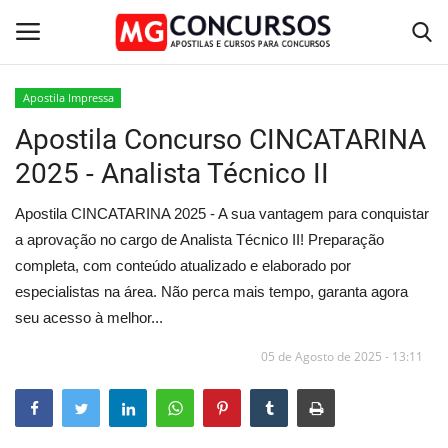
Apostila Impressa
Apostila Concurso CINCATARINA
Home
2025 - Analista Técnico II
Apostilas PDF
Apostila CINCATARINA 2025 - A sua vantagem para conquistar
Apostila Impressa
a aprovação no cargo de Analista Técnico II! Preparação
completa, com conteúdo atualizado e elaborado por
Cursos Online
especialistas na área. Não perca mais tempo, garanta agora
seu acesso à melhor...
Combo Apostilas
05 de Agosto de 2025 - 13:11