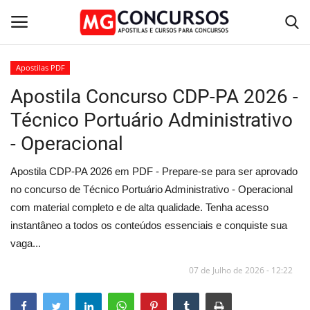
Apostilas PDF
Apostila Concurso CDP-PA 2026 -
Home
Técnico Portuário Administrativo
Apostilas PDF
- Operacional
Apostila Impressa
Apostila CDP-PA 2026 em PDF - Prepare-se para ser aprovado
no concurso de Técnico Portuário Administrativo - Operacional
Cursos Online
com material completo e de alta qualidade. Tenha acesso
instantâneo a todos os conteúdos essenciais e conquiste sua
Combo Apostilas
vaga...
07 de Julho de 2026 - 12:22