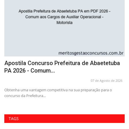
Apostila Concurso Prefeitura de Abaetetuba
C
PA 2026 - Comum...
E
26
07 de Agosto de 2026
T!
Obtenha uma vantagem competitiva na sua preparação para o
Tu
concurso da Prefeitura...
Eq
TAGS