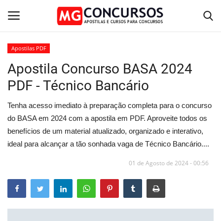
Apostilas PDF
Apostila Concurso BASA 2024
Home
PDF - Técnico Bancário
Apostilas PDF
Tenha acesso imediato à preparação completa para o concurso
Apostila Impressa
do BASA em 2024 com a apostila em PDF. Aproveite todos os
benefícios de um material atualizado, organizado e interativo,
Cursos Online
ideal para alcançar a tão sonhada vaga de Técnico Bancário....
01 de Agosto de 2024 - 00:56
Combo Apostilas